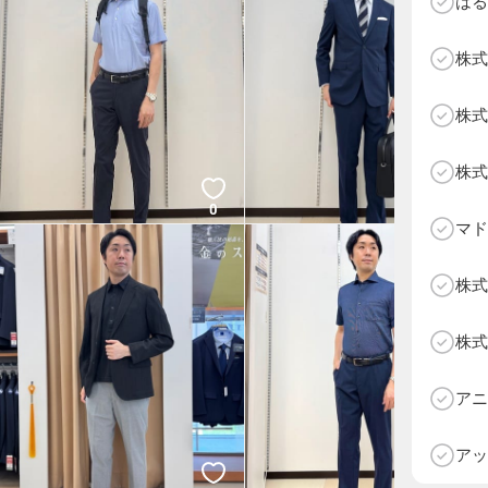
はる
株式
株式
株式
0
1
マド
株式
株式
D
アニ
アッ