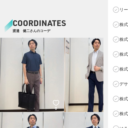
リー
COORDINATES
株式
渡邉 健二さんのコーデ
C
株式
株式
株式
デサ
株式
0
0
株式