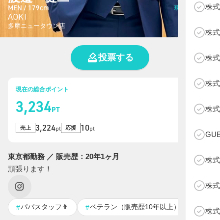
株式
MEN / 179cm
現在の総投票数
AOKI
23
票
多摩ニュータウン店
株式
投票する
株式
株式
現在の総合ポイント
3,234
B
株式
PT
3,224
10
売上
応援
pt
pt
GU
東京都勤務 ／ 販売歴：20年1ヶ月
株式
頑張ります！
株式
パパスタッフ👨
ベテラン（販売歴10年以上）
コー
#
#
#
株式