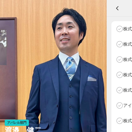
A
株式
株式
株式
NEXT AGE
アパレル部門
物販部門
株式
HOME
NEWS
株式
ABOUT SOTY
投票方法
アイ
Follow Us
株式
アパレル部門
渡邉 健二