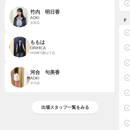
竹内 明日香
AOKI
F
北本店
ももは
ORIHICA
HOME'S新山下店
河合 句美香
AOKI
中川店
出場スタッフ一覧をみる