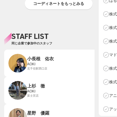
はる
コーディネートをもっとみる
株式
株式
STAFF LIST
株式
同じ企業で参加中のスタッフ
マド
小長根 佑衣
AOKI
株式
北千住駅西口店
株式
上杉 徹
D
AOKI
アニ
富士宮店
アッ
星野 優羅