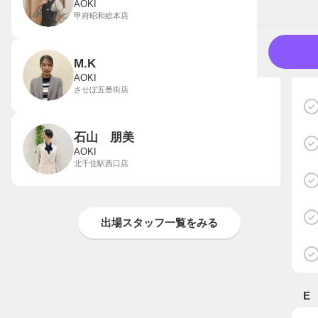
AOKI
甲府昭和総本店
M.K
AOKI
させぼ五番街店
石山 朋美
AOKI
北千住駅西口店
出場スタッフ一覧をみる
E