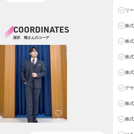
リー
株式
COORDINATES
C
深沢 晴さんのコーデ
株式
株式
株式
デサ
株式
3
株式