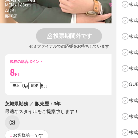
株式
MEN / 163cm
現在の総投票数
AOKI
20
票
那珂店
株式
投票期間外です
株式
セミファイナルでの応援をお待ちしています
株式
現在の総合ポイント
B
株式
8
PT
GU
0
8
売上
応援
pt
pt
株式
茨城県勤務 ／ 販売歴：3年
最適なスタイルをご提案致します！
株式
株式
お客様第一です
#