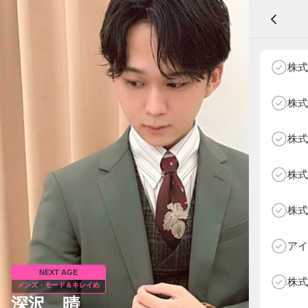
A
株式
株式
株式
NEXT AGE
アパレル部門
物販部門
株式
HOME
NEWS
株式
ABOUT SOTY
投票方法
アイ
Follow Us
NEXT AGE
株式
メンズ・モード＆キレイめ
深沢 晴