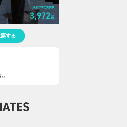
現在の総投票数
3,972
票
投票する
7
pt
NATES
5
5
7
6
6
7