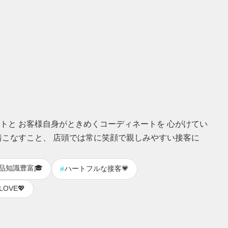
トと お客様自身がときめくコーディネートを 心がけてい
着こなすこと、 店頭では常に笑顔で親しみやすい接客に
品知識豊富🎓
ハートフルな接客💗
#
OVE💖