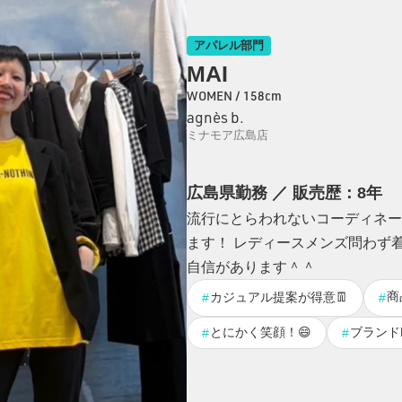
アパレル部門
MAI
WOMEN / 158cm
agnès b.
ミナモア広島店
広島県勤務 ／ 販売歴：8年
流行にとらわれないコーディネー
ます！ レディースメンズ問わず
自信があります＾＾
商
カジュアル提案が得意👖
#
#
とにかく笑顔！😄
ブランドL
#
#