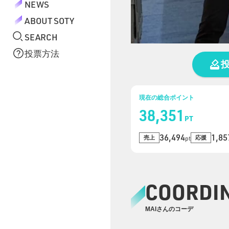
NEWS
ABOUT SOTY
SEARCH
投票方法
現在の総合ポイント
38,351
PT
36,494
1,85
売上
応援
pt
COORDI
MAIさんのコーデ