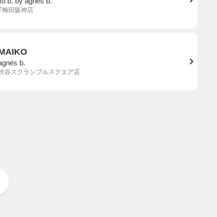
To b. by agnès b.
T梅田阪神店
MAIKO
agnès b.
渋谷スクランブルスクエア店