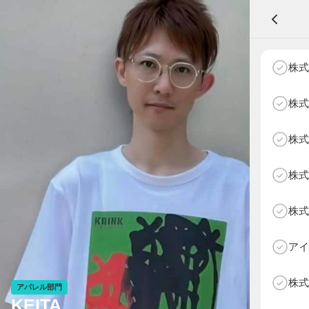
A
株式
株式
株式
NEXT AGE
アパレル部門
物販部門
株式
HOME
NEWS
株式
ABOUT SOTY
投票方法
アイ
Follow Us
株式
アパレル部門
KEITA