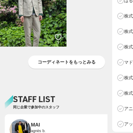
はる
株式
株式
1
株式
コーディネートをもっとみる
マド
株式
株式
STAFF LIST
D
同じ企業で参加中のスタッフ
アニ
アッ
MAI
agnès b.