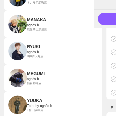
ミナモア広島店
MANAKA
agnès b.
鹿児島山形屋店
RYUKI
agnès b.
H神戸大丸店
MEGUMI
agnès b.
仙台藤崎店
YUUKA
To b. by agnès b.
E
T梅田阪神店