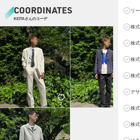
COORDINATES
リー
KEITAさんのコーデ
株式
C
株式
株式
株式
デサ
2
1
株式
株式