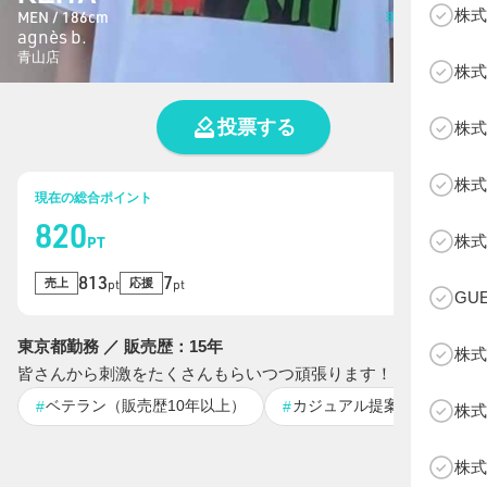
株式
MEN / 186cm
現在の総投票数
agnès b.
21
票
青山店
株式
投票する
株式
株式
現在の総合ポイント
820
B
株式
PT
813
7
売上
応援
pt
pt
GU
東京都勤務 ／ 販売歴：15年
株式
皆さんから刺激をたくさんもらいつつ頑張ります！
ベテラン（販売歴10年以上）
カジュアル提案が得意👖
#
#
株式
株式