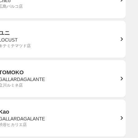
Chico
広島パルコ店
ユニ
LOCUST
キテミテマツド店
TOMOKO
GALLARDAGALANTE
立川ルミネ店
Kao
GALLARDAGALANTE
渋谷ヒカリエ店