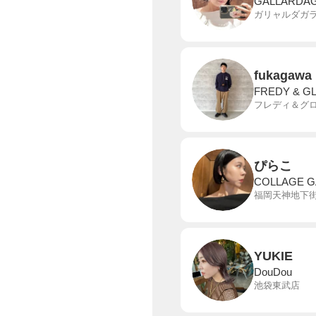
GALLARDA
ガリャルダガ
fukagawa
FREDY &
フレディ＆グ
ぴらこ
COLLAGE 
福岡天神地下
YUKIE
DouDou
池袋東武店