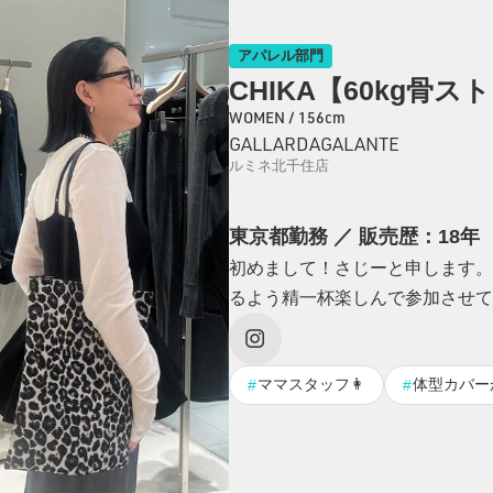
アパレル部門
CHIKA【60kg骨ス
WOMEN / 156cm
GALLARDAGALANTE
ルミネ北千住店
東京都勤務 ／ 販売歴：18年
初めまして！さじーと申します。
るよう精一杯楽しんで参加させて
ママスタッフ👩
体型カバー
#
#