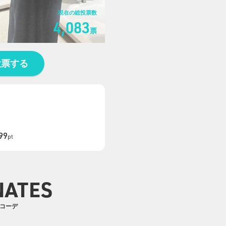
現在の総投票数
4,083
票
投票する
99
pt
NATES
のコーデ
0
0
2
2
3
3