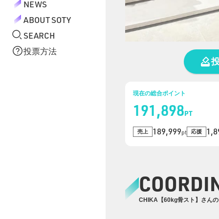
NEWS
ABOUT SOTY
SEARCH
投票方法
現在の総合ポイント
191,898
PT
189,999
1,8
売上
応援
pt
COORDI
CHIKA【60kg骨スト】さん