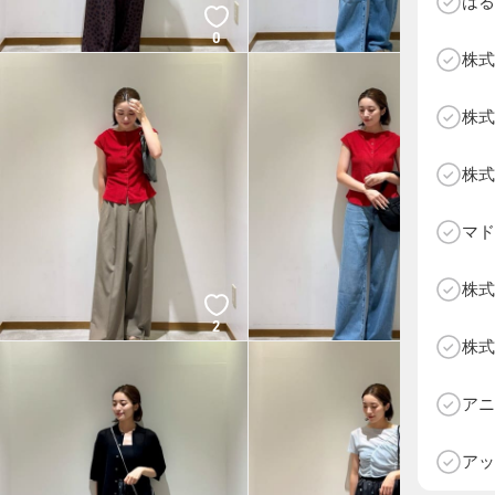
はる
0
2
株式
株式
株式
マド
株式
2
2
株式
D
アニ
アッ