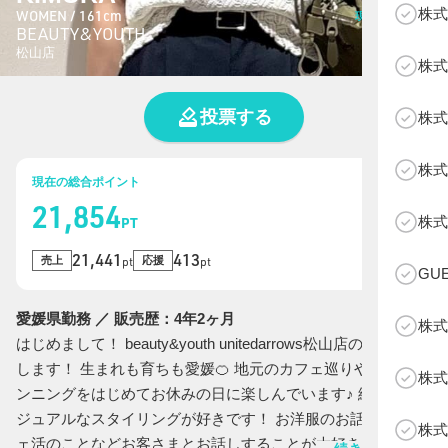
株式
WOMEN / 161cm
現在の総投票数
BEAUTY&YOUTH
788
票
松山店
株式
投票する
株式
株式
現在の総合ポイント
21,854
B
株式
PT
21,441
413
売上
応援
pt
pt
GU
愛媛県勤務 ／ 販売歴：4年2ヶ月
株式
はじめまして！ beauty&youth unitedarrows松山店の木村と申
します！ 生まれも育ちも愛媛🍊 地元のカフェ巡りや最近はラ
株式
ンニングをはじめてお休みの日に楽しんでいます♪ 綺麗目カ
ジュアルなスタイリングが好きです！ お洋服のお話からカフ
株式
ェ活のことなどお客さまとお話しすることが大好きなので、