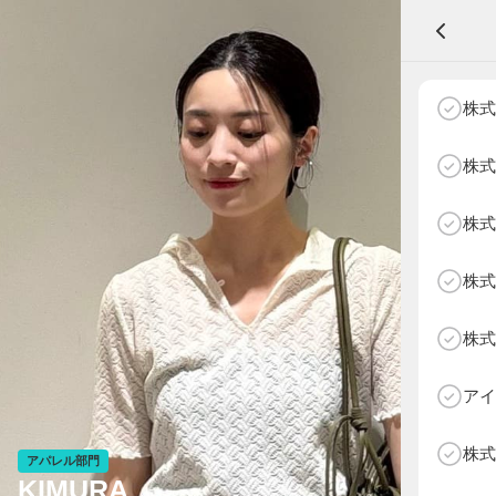
A
株式
株式
株式
NEXT AGE
アパレル部門
物販部門
株式
HOME
NEWS
株式
ABOUT SOTY
投票方法
アイ
Follow Us
株式
アパレル部門
KIMURA