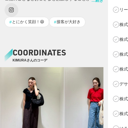
…続きを表示する
ぜひ店頭で気軽にお声がけください♪
リー
とにかく笑顔！😄
接客が大好き
#
#
株式
C
株式
COORDINATES
株式
KIMURAさんのコーデ
株式
デサ
株式
株式