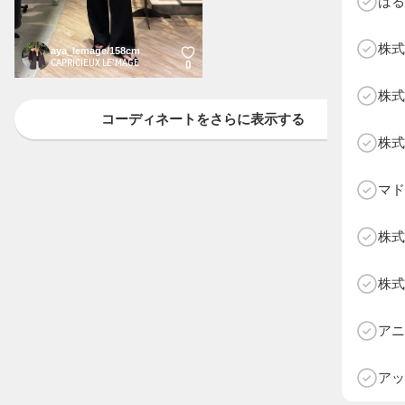
はる
株式
aya_lemage/158cm
CAPRICIEUX LE'MAGE
0
株式
コーディネートをさらに表示する
株式
マド
株式
株式
D
アニ
アッ