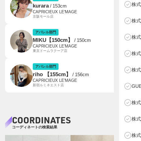
株式
kurara
/ 153cm
CAPRICIEUX LE'MAGE
京阪モール店
株式
アパレル部門
株式
MIKU【150cm】
/ 150cm
CAPRICIEUX LE'MAGE
東京ドームラクーア店
株式
B
アパレル部門
株式
riho 【155cm】
/ 156cm
CAPRICIEUX LE'MAGE
新宿ルミネエスト店
GU
株式
COORDINATES
株式
コーディネートの検索結果
株式