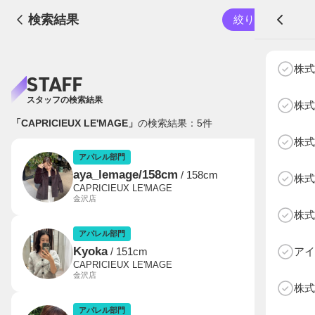
検索結果
絞り込む
A
株式
STAFF
スタッフの検索結果
株式
「CAPRICIEUX LE'MAGE」
の検索結果：
5
件
株式
NEXT AGE
アパレル部門
物販部門
アパレル部門
aya_lemage/158cm
/ 158cm
株式
HOME
CAPRICIEUX LE'MAGE
金沢店
NEWS
株式
ABOUT SOTY
アパレル部門
投票方法
Kyoka
アイ
/ 151cm
CAPRICIEUX LE'MAGE
金沢店
Follow Us
株式
アパレル部門