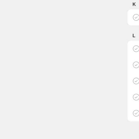
K
L
M