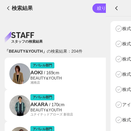
検索結果
絞り込む
A
株式
STAFF
スタッフの検索結果
株式
「BEAUTY&YOUTH」
の検索結果：
204
件
株式
NEXT AGE
アパレル部門
物販部門
アパレル部門
AOKI
/ 169cm
株式
HOME
BEAUTY&YOUTH
湘南店
NEWS
株式
ABOUT SOTY
アパレル部門
投票方法
AKARA
アイ
/ 170cm
BEAUTY&YOUTH
ユナイテッドアローズ 新宿店
Follow Us
株式
アパレル部門