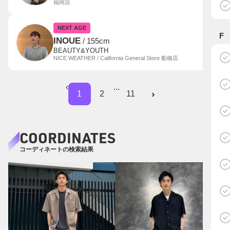
福岡店
NEXT AGE
F
INOUE
/ 155cm
BEAUTY&YOUTH
NICE WEATHER / California General Store 船橋店
‹
...
›
1
2
11
COORDINATES
コーディネートの検索結果