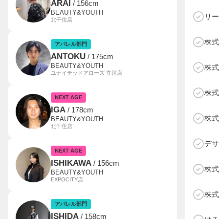
ARAI
/ 156cm
BEAUTY&YOUTH
リー
北千住店
株式
アパレル部門
ANTOKU
/ 175cm
C
BEAUTY&YOUTH
株式
ユナイテッドアローズ 立川店
株式
NEXT AGE
IGA
/ 178cm
株式
BEAUTY&YOUTH
北千住店
デサ
NEXT AGE
ISHIKAWA
/ 156cm
株式
BEAUTY&YOUTH
EXPOCITY店
株式
アパレル部門
ISHIDA
/ 158cm