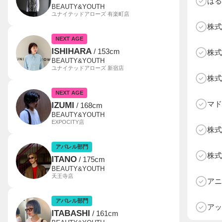
はる
BEAUTY&YOUTH
ユナイテッドアローズ 有楽町店
株式
NEXT AGE
ISHIHARA
/ 153cm
株式
BEAUTY&YOUTH
ユナイテッドアローズ 新宿店
株式
NEXT AGE
マド
IZUMI
/ 168cm
BEAUTY&YOUTH
EXPOCITY店
株式
アパレル部門
株式
ITANO
/ 175cm
BEAUTY&YOUTH
D
天王寺店
アニ
アパレル部門
アッ
ITABASHI
/ 161cm