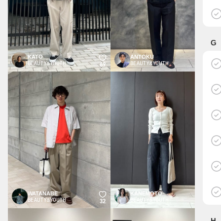
G
KATO
ANTOKU
BEAUTY&YOUTH
BEAUTY&YOUTH
69
52
WATANABE
KANEMOTO
BEAUTY&YOUTH
BEAUTY&YOUTH
32
32
H