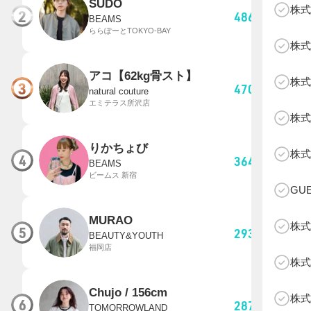
SUDO
株式
2
486,413
pt
BEAMS
ららぽーとTOKYO-BAY
株式
アコ【62kg骨スト】
株式
3
470,130
pt
natural couture
エミテラス所沢店
株式
B
りかちょび
株式
4
364,651
pt
BEAMS
ビームス 新宿
GU
MURAO
株式
5
293,842
pt
BEAUTY&YOUTH
福岡店
株式
Chujo / 156cm
株式
6
287,158
pt
TOMORROWLAND