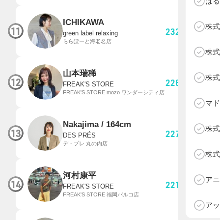
はる
ICHIKAWA
株式
11
232,988
pt
green label relaxing
ららぽーと海老名店
株式
山本瑞稀
株式
12
228,676
pt
FREAK'S STORE
FREAK'S STORE mozo ワンダーシティ店
マド
Nakajima / 164cm
株式
13
227,109
pt
DES PRÉS
デ・プレ 丸の内店
株式
D
河村康平
アニ
14
221,319
pt
FREAK'S STORE
FREAK'S STORE 福岡パルコ店
アッ