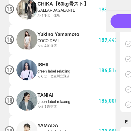
CHIKA【60kg骨スト】
15
193,322
pt
GALLARDAGALANTE
ルミネ北千住店
Yukino Yamamoto
16
189,442
pt
COCO DEAL
ルミネ池袋店
ISHII
17
186,514
pt
green label relaxing
ららぽーと立川立飛店
TANIAI
18
186,008
pt
green label relaxing
ルミネ新宿店
E
YAMADA
19
179,085