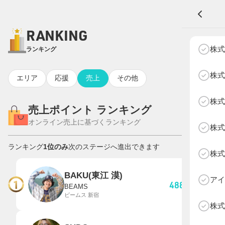
RANKING
8月7日暫定
A
株式
ランキング
株式
エリア
応援
売上
その他
株式
NEXT AGE
アパレル部門
物販部門
売上ポイント ランキング
オンライン売上に基づくランキング
株式
HOME
NEWS
ランキング
1位のみ
次のステージへ進出できます
株式
ABOUT SOTY
投票方法
BAKU(東江 漠)
アイ
1
488,358
pt
BEAMS
ビームス 新宿
Follow Us
株式