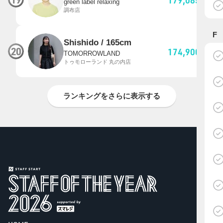
pt
green label relaxing
調布店
F
Shishido / 165cm
20
174,900
pt
TOMORROWLAND
トゥモローランド 丸の内店
ランキングをさらに表示する