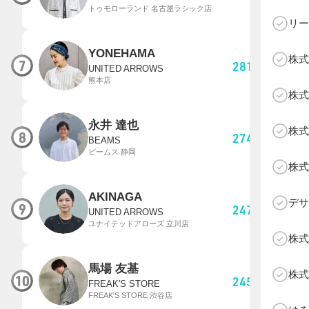
トゥモローランド 名古屋ラシック店
リー
YONEHAMA
株式
7
281,934
pt
UNITED ARROWS
熊本店
C
株式
永井 達也
株式
8
274,472
pt
BEAMS
ビームス 静岡
株式
AKINAGA
デサ
9
247,271
pt
UNITED ARROWS
ユナイテッドアローズ 立川店
株式
馬場 友基
株式
10
245,263
pt
FREAK'S STORE
FREAK'S STORE 渋谷店