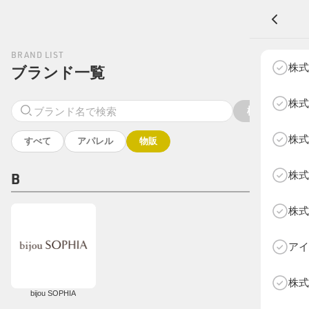
BRAND LIST
A
株式
ブランド一覧
株式
検索
株式
NEXT AGE
すべて
アパレル
物販
アパレル部門
物販部門
株式
B
HOME
NEWS
株式
ABOUT SOTY
投票方法
アイ
Follow Us
株式
bijou SOPHIA