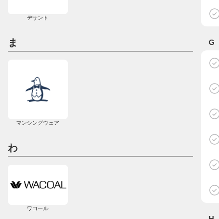
デサント
ま
G
マンシングウェア
わ
ワコール
H