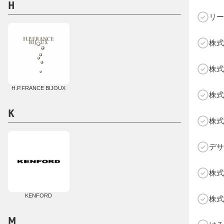
H
リー
株式
C
株式
H.P.FRANCE BIJOUX
株式
K
株式
デサ
株式
KENFORD
株式
M