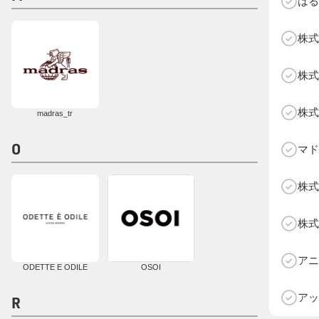
はる
株式
株式
株式
madras_tr
O
マド
株式
A
B
株式
C
D
D
E
アニ
F
ODETTE E ODILE
OSOI
G
H
I
アッ
R
J