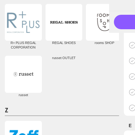
K
L
M
N
O
P
Q
R
S
R+ PLUS REGAL
REGAL SHOES
rooms SHOP
T
CORPORATION
U
V
russet OUTLET
W
X
Y
Z
あ
か
さ
russet
た
な
は
Z
ま
や
ら
E
わ
#